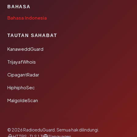
BAHASA
Bahasa Indonesia
TAUTAN SAHABAT
KanaweddGuard
TrijayafWhois
CipagantRadar
HiphiphoSec
MalgoldeScan
© 2026 RadioeduGuard. Semua hak dilindungi.
HTTPS · TLS 1.3
1 languages