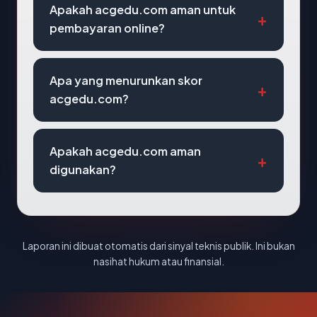
Apakah acgedu.com aman untuk
pembayaran online?
Apa yang menurunkan skor
acgedu.com?
Apakah acgedu.com aman
digunakan?
Laporan ini dibuat otomatis dari sinyal teknis publik. Ini bukan
nasihat hukum atau finansial.