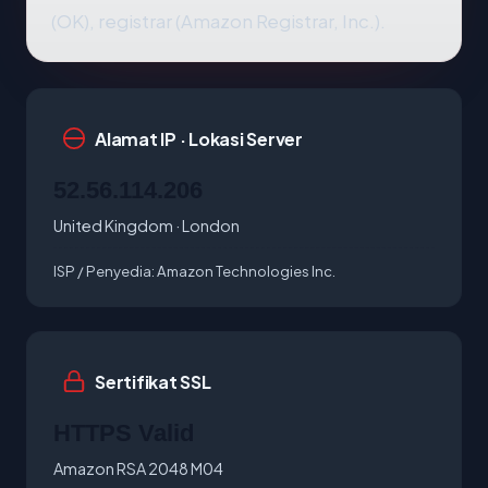
(OK), registrar (Amazon Registrar, Inc.).
Alamat IP · Lokasi Server
52.56.114.206
United Kingdom · London
ISP / Penyedia:
Amazon Technologies Inc.
Sertifikat SSL
HTTPS Valid
Amazon RSA 2048 M04