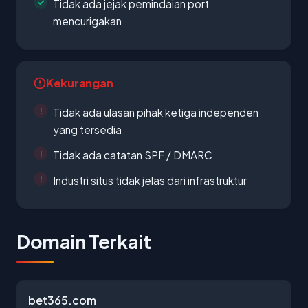
Tidak ada jejak pemindaian port
mencurigakan
Kekurangan
Tidak ada ulasan pihak ketiga independen
yang tersedia
Tidak ada catatan SPF / DMARC
Industri situs tidak jelas dari infrastruktur
Domain Terkait
bet365.com