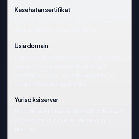
Kesehatan sertifikat
Sertifikat yang saat ini disajikan oleh
aceh-
linux.or.id
dipecahkan sebagai: No.
Usia domain
Domain telah terdaftar selama sekitar ? tahun,
yang menempatkannya dalam kategori
kematangan "new". Domain yang lebih tua
secara statistik kurang berisiko.
Yurisdiksi server
IP di balik
aceh-linux.or.id
berada di Unknown,
pada infrastruktur yang disediakan oleh
Unknown.