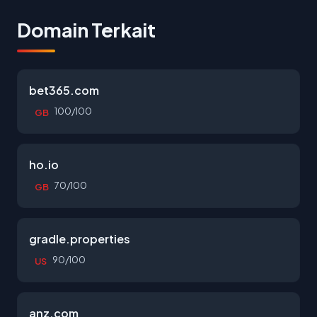
Domain Terkait
bet365.com
100/100
GB
ho.io
70/100
GB
gradle.properties
90/100
US
anz.com