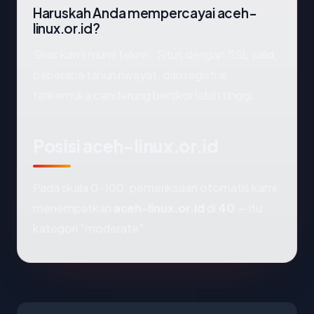
Haruskah Anda mempercayai aceh-
linux.or.id?
Skor kami murni teknis. Situs dengan SSL valid,
beberapa tahun riwayat, dan registrar
terkemuka cenderung berskor lebih tinggi.
Posisi aceh-linux.or.id
Pada skala 0-100, pemeriksaan otomatis kami
menempatkan
aceh-linux.or.id
di
40
— itu
kategori "moderate".