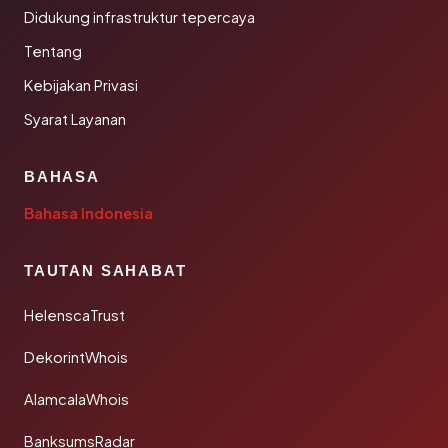
Didukung infrastruktur tepercaya
Tentang
Kebijakan Privasi
Syarat Layanan
BAHASA
Bahasa Indonesia
TAUTAN SAHABAT
HelenscaTrust
DekorintWhois
AlamcalaWhois
BanksumsRadar