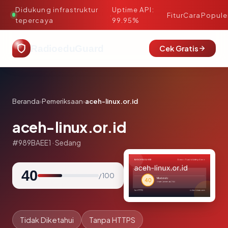
Didukung infrastruktur
Uptime API:
·
Fitur
Cara
Popule
tepercaya
99.95%
RadioeduGuard
Cek Gratis
Beranda
›
Pemeriksaan
›
aceh-linux.or.id
aceh-linux.or.id
#989BAEE1 · Sedang
40
/ 100
Tidak Diketahui
Tanpa HTTPS