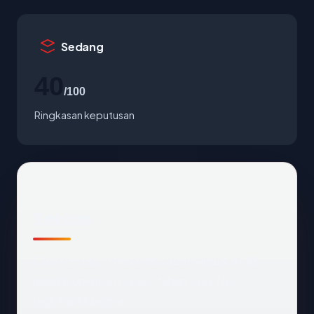
Sedang
40
/100
Ringkasan keputusan
Sekilas
Cara tercepat membaca
aceh-linux.or.id
:
negara Unknown, usia ? tahun, SSL No,
registrar Unknown.