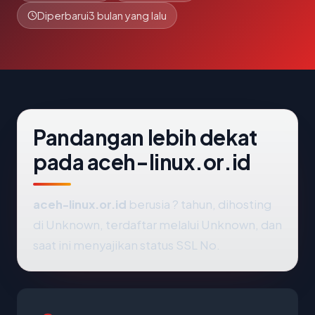
Diperbarui
3 bulan yang lalu
Pandangan lebih dekat
pada aceh-linux.or.id
aceh-linux.or.id
berusia ? tahun, dihosting
di Unknown, terdaftar melalui Unknown, dan
saat ini menyajikan status SSL No.