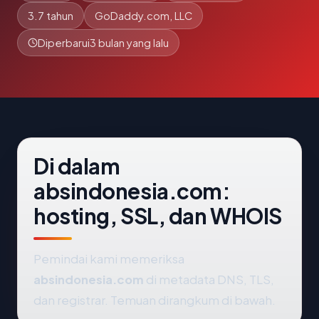
3.7 tahun
GoDaddy.com, LLC
Diperbarui
3 bulan yang lalu
Di dalam
absindonesia.com:
hosting, SSL, dan WHOIS
Pemindai kami memeriksa
absindonesia.com
di metadata DNS, TLS,
dan registrar. Temuan dirangkum di bawah.