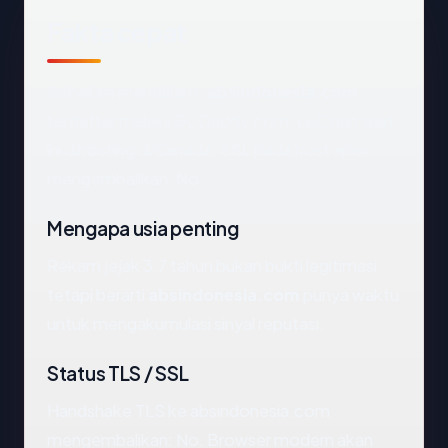
Fakta cepat
Sebelum mendalam:
absindonesia.com
terdaftar melalui GoDaddy.com, LLC dan saat
ini dihosting di Canada. SSL pada host apex
mengembalikan: No.
Mengapa usia penting
Rekam jejak 3.7 tahun bukan bukti legitimasi,
tetapi berarti
absindonesia.com
punya waktu
untuk mengakumulasi sinyal reputasi.
Status TLS / SSL
Handshake TLS ke absindonesia.com
mengembalikan: No. Browser modern akan