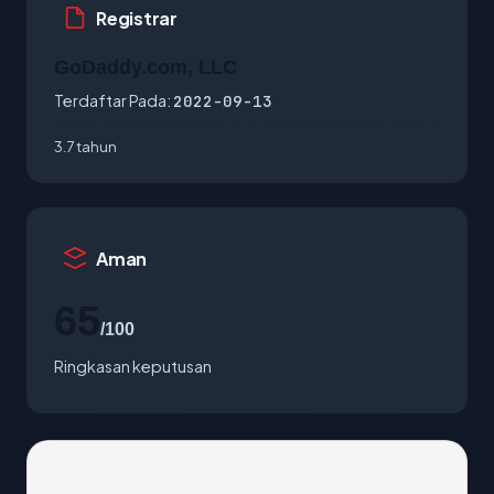
Registrar
GoDaddy.com, LLC
Terdaftar Pada:
2022-09-13
3.7 tahun
Aman
65
/100
Ringkasan keputusan