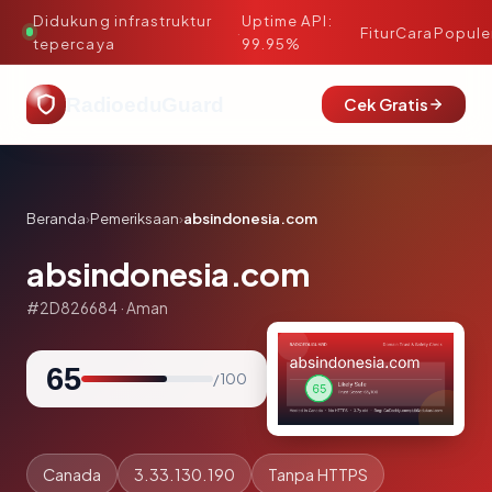
Didukung infrastruktur
Uptime API:
·
Fitur
Cara
Popule
tepercaya
99.95%
RadioeduGuard
Cek Gratis
Beranda
›
Pemeriksaan
›
absindonesia.com
absindonesia.com
#2D826684 · Aman
65
/ 100
Canada
3.33.130.190
Tanpa HTTPS