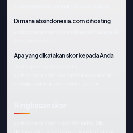
memperingatkan pengguna ketika ini gagal.
Di mana absindonesia.com dihosting
absindonesia.com dioperasikan dari Canada via
Amazon.com, Inc..
Apa yang dikatakan skor kepada Anda
Skor kepercayaan otomatis
absindonesia.com mencerminkan apakah ia
mengikuti praktik infrastruktur standar.
Ringkasan skor
absindonesia.com → 65/100 (
safe
). Nilai
dihitung ulang setiap penyegaran dari catatan