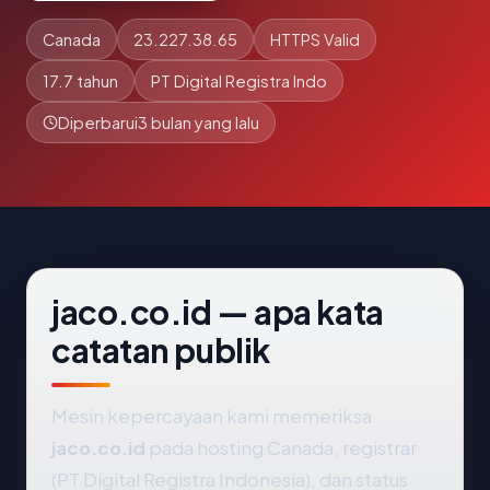
Canada
23.227.38.65
HTTPS Valid
17.7 tahun
PT Digital Registra Indo
Diperbarui
3 bulan yang lalu
jaco.co.id — apa kata
catatan publik
Mesin kepercayaan kami memeriksa
jaco.co.id
pada hosting Canada, registrar
(PT Digital Registra Indonesia), dan status