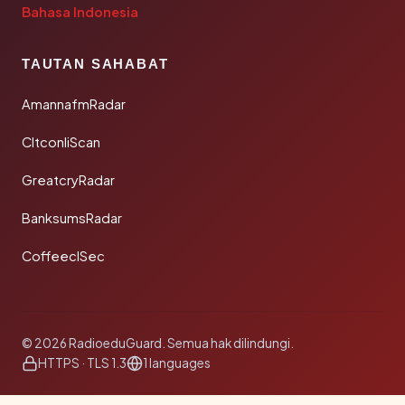
Bahasa Indonesia
TAUTAN SAHABAT
AmannafmRadar
CltconliScan
GreatcryRadar
BanksumsRadar
CoffeeclSec
© 2026 RadioeduGuard. Semua hak dilindungi.
HTTPS · TLS 1.3
1 languages