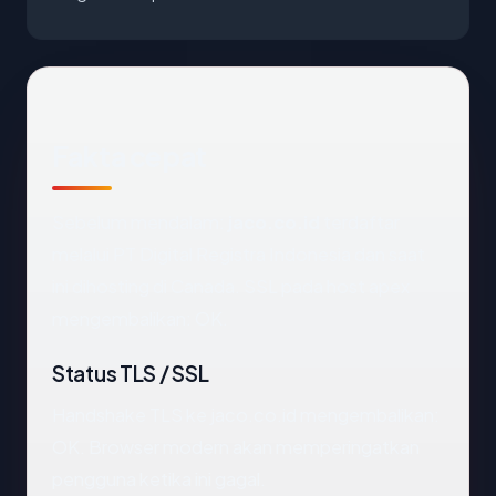
Fakta cepat
Sebelum mendalam:
jaco.co.id
terdaftar
melalui PT Digital Registra Indonesia dan saat
ini dihosting di Canada. SSL pada host apex
mengembalikan: OK.
Status TLS / SSL
Handshake TLS ke jaco.co.id mengembalikan:
OK. Browser modern akan memperingatkan
pengguna ketika ini gagal.