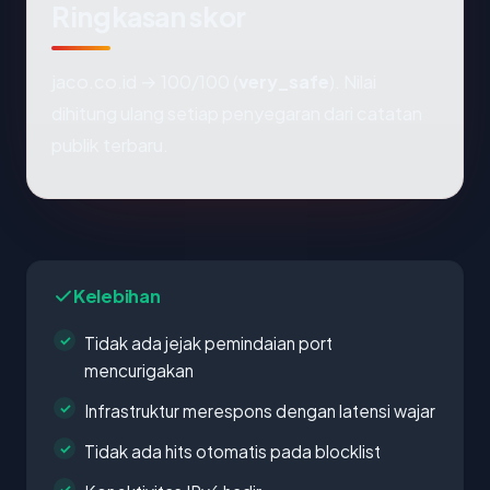
Ringkasan skor
jaco.co.id → 100/100 (
very_safe
). Nilai
dihitung ulang setiap penyegaran dari catatan
publik terbaru.
Kelebihan
Tidak ada jejak pemindaian port
mencurigakan
Infrastruktur merespons dengan latensi wajar
Tidak ada hits otomatis pada blocklist