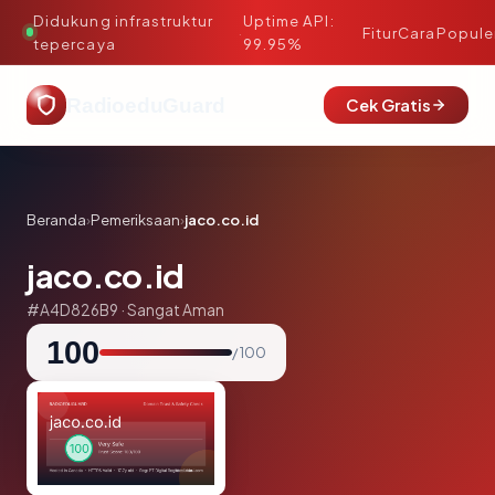
Didukung infrastruktur
Uptime API:
·
Fitur
Cara
Popule
tepercaya
99.95%
RadioeduGuard
Cek Gratis
Beranda
›
Pemeriksaan
›
jaco.co.id
jaco.co.id
#A4D826B9 · Sangat Aman
100
/ 100