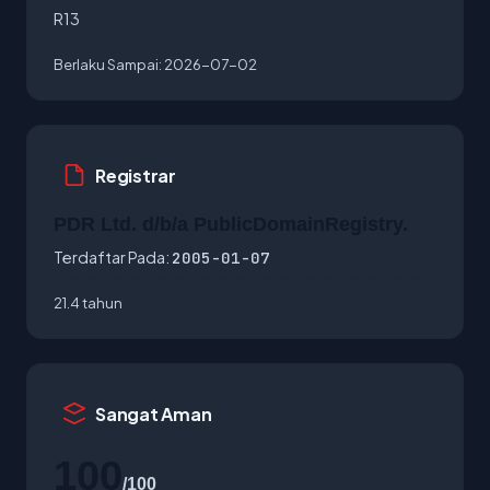
R13
Berlaku Sampai:
2026-07-02
Registrar
PDR Ltd. d/b/a PublicDomainRegistry.
Terdaftar Pada:
2005-01-07
21.4 tahun
Sangat Aman
100
/100