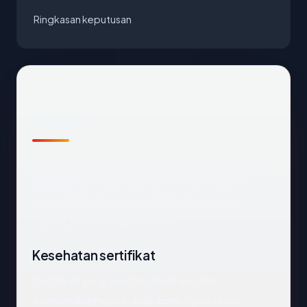
Ringkasan keputusan
Sekilas
Cara tercepat membaca
concordservices-
bali.com
: negara United States, usia 21.4
tahun, SSL OK, registrar PDR Ltd. d/b/a
PublicDomainRegistry.com.
Kesehatan sertifikat
Sertifikat yang saat ini disajikan oleh
concordservices-bali.com
dipecahkan