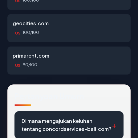
100/100
US
geocities.com
100/100
US
primarent.com
90/100
US
Pertanyaan Umum
Di mana mengajukan keluhan
tentang concordservices-bali.com?