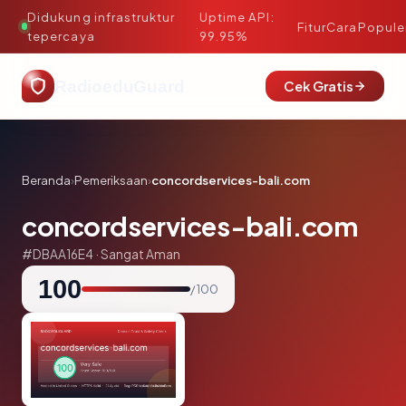
Didukung infrastruktur
Uptime API:
·
Fitur
Cara
Popule
tepercaya
99.95%
RadioeduGuard
Cek Gratis
Beranda
›
Pemeriksaan
›
concordservices-bali.com
concordservices-bali.com
#DBAA16E4 · Sangat Aman
100
/ 100