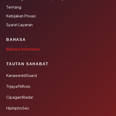
Tentang
Kebijakan Privasi
Syarat Layanan
BAHASA
Bahasa Indonesia
TAUTAN SAHABAT
KanaweddGuard
TrijayafWhois
CipagantRadar
HiphiphoSec