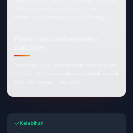
beberapa tahun riwayat, dan registrar
terkemuka cenderung berskor lebih tinggi.
Posisi concordservices-
bali.com
Pada skala 0-100, pemeriksaan otomatis kami
menempatkan
concordservices-bali.com
di
100
— itu kategori "very_safe".
Kelebihan