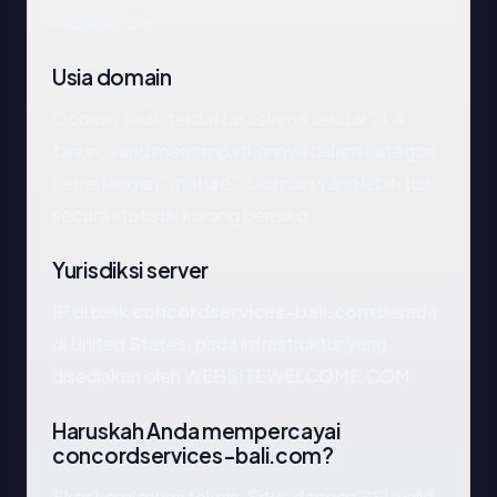
sebagai: OK.
Usia domain
Domain telah terdaftar selama sekitar 21.4
tahun, yang menempatkannya dalam kategori
kematangan "mature". Domain yang lebih tua
secara statistik kurang berisiko.
Yurisdiksi server
IP di balik
concordservices-bali.com
berada
di United States, pada infrastruktur yang
disediakan oleh WEBSITEWELCOME.COM.
Haruskah Anda mempercayai
concordservices-bali.com?
Skor kami murni teknis. Situs dengan SSL valid,