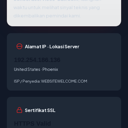
waktu untuk melihat sinyal teknis yang
dikembalikan pemindai kami.
Alamat IP · Lokasi Server
192.254.186.136
United States · Phoenix
ISP / Penyedia:
WEBSITEWELCOME.COM
Sertifikat SSL
HTTPS Valid