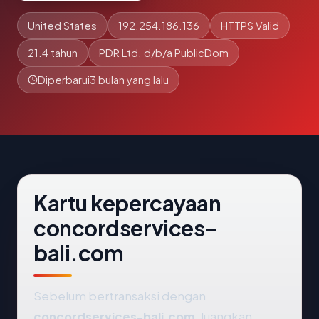
United States
192.254.186.136
HTTPS Valid
21.4 tahun
PDR Ltd. d/b/a PublicDom
Diperbarui
3 bulan yang lalu
Kartu kepercayaan
concordservices-
bali.com
Sebelum bertransaksi dengan
concordservices-bali.com
, luangkan