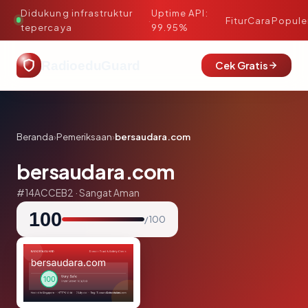
Didukung infrastruktur
Uptime API:
·
Fitur
Cara
Popule
tepercaya
99.95%
RadioeduGuard
Cek Gratis
Beranda
›
Pemeriksaan
›
bersaudara.com
bersaudara.com
#14ACCEB2 · Sangat Aman
100
/ 100