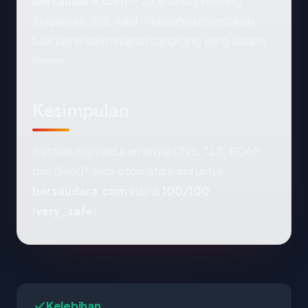
bersaudara.com
— 23.8 tahun, hosting
Singapore, SSL valid — biasanya mencakup
baik bisnis sah maupun cangkang yang diganti
merek.
Kesimpulan
Setelah memadukan sinyal DNS, TLS, RDAP,
dan GeoIP, skor otomatis kami untuk
bersaudara.com
ada di
100/100
(
very_safe
).
Kelebihan