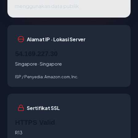
menggunakan data publik.
Alamat IP · Lokasi Server
54.169.227.30
Singapore · Singapore
ISP / Penyedia:
Amazon.com, Inc.
Sertifikat SSL
HTTPS Valid
R13