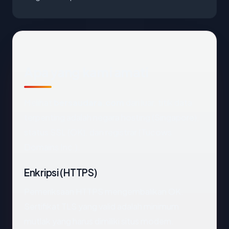
Apa yang kami amati
Melihat
bersaudara.com
dari luar, titik data
terpenting adalah negara hosting (Singapore),
status SSL (OK), dan registrar (Tucows
Domains Inc.).
Enkripsi (HTTPS)
Pemeriksaan HTTPS mengembalikan OK.
Sertifikat TLS yang valid adalah minimum
mutlak yang harus dimiliki situs modern.