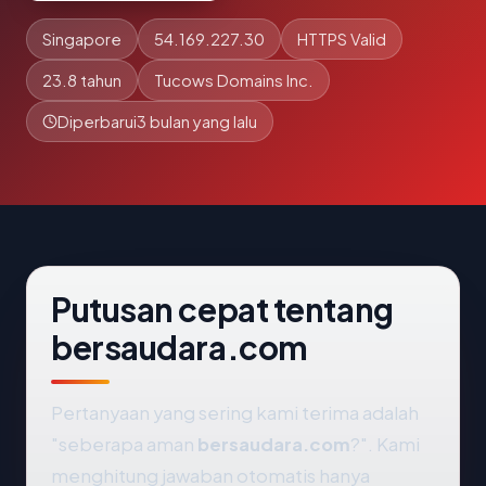
Singapore
54.169.227.30
HTTPS Valid
23.8 tahun
Tucows Domains Inc.
Diperbarui
3 bulan yang lalu
Putusan cepat tentang
bersaudara.com
Pertanyaan yang sering kami terima adalah
"seberapa aman
bersaudara.com
?". Kami
menghitung jawaban otomatis hanya