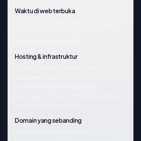
Waktu di web terbuka
bersaudara.com telah terlihat di DNS publik
sekitar 23.8 tahun. Itu cukup untuk
meninggalkan jejak reputasi.
Hosting & infrastruktur
Domain saat ini mengarah ke server di
Singapore
, disajikan oleh Amazon.com, Inc..
Lokasi hosting tidak sama dengan
kepercayaan, tetapi memberi tahu yurisdiksi
mana yang menangani data.
Domain yang sebanding
Situs dengan metadata serupa